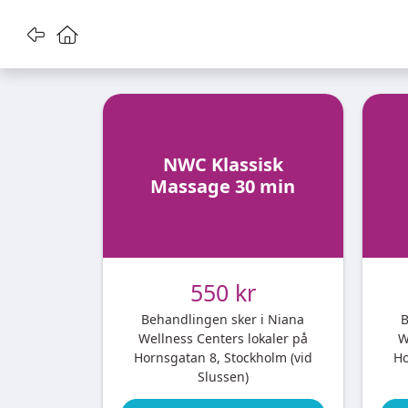
Gå tillbaka
Gå till startsidan
NWC Klassisk
Massage 30 min
550 kr
Behandlingen sker i Niana
B
Wellness Centers lokaler på
W
Hornsgatan 8, Stockholm (vid
Ho
Slussen)